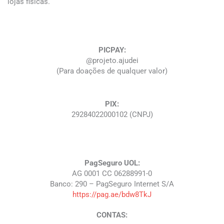
lojas fisicas.
PICPAY:
@projeto.ajudei
(Para doações de qualquer valor)
PIX:
29284022000102 (CNPJ)
PagSeguro UOL:
AG 0001 CC 06288991-0
Banco: 290 – PagSeguro Internet S/A
https://pag.ae/bdw8TkJ
CONTAS: